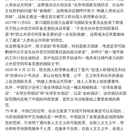
人类命运共同体”。这两项决议分别涉及 “在所有国家实现经济、社会和
文化权利的问题”和 “食物权”。这两项决议都呼吁努力 “构建人类命运共
同体”，这标志着这一概念首次被写入联合国人权理事会决议。
2017年11月6日，第72届联合国大会裁军与国际安全委员会批准了两项
关于防止外层空间军备竞赛的决议草案： “不首先在外层空间部署武
器”和“防止外层空间军备竞赛的进一步实际措施”。这两项决议草案都纳
入了建设 “人类命运共同体”的理念。
在这两项决议中，联大鼓励“所有国家，特别是航天国家，考虑是否可能
酌情作出不首先在外层空间部署武器的政治承诺”，并呼吁 “就一项平衡
的工作计划达成协议，其中包括立即开始谈判一项具有法律约束力的防
止外层空间军备竞赛的国际文书”。
2020 年 6 月 22 日，联合国人权理事会通过了题为 “促进人权领域互利合
作”的第43/21号决议，承认在相互尊重、公平、正义和互利合作的基础
上促进国际关系，“构建人类命运共同体”，使人人享有人权的重要性。
此外，中国至少还有三项全球倡议与这一概念相辅相成：“全球发展倡
议”、“全球文明倡议”和“全球安全倡议”，以及“金砖倡议”。这些倡议在国
际范围内反映了中国的内部发展，是民主与法制基础上繁荣发展的典
范。
75 年来，中国已经证明，在自主政策下实现可持续发展是可以实现的；
与其他国家和平互动确实是一种责任。中国提供了发展道路必须因地制
宜的范例，它表明了通向新人文主义的可能前景。在新人文主义中，理
论和科学创新既服务于人类，也服务于自然；在新人文主义中，各国人