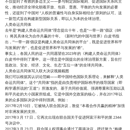
不仅提到了有效的多边主义——参与制定国际规则、促进国际关系民主
化，推动经济全球化朝着开放、包容、普惠、平衡的方向发展的必要
性，还提到了中国对 “人权的普遍性与自身实际相结合”原则的认可。这
一新范式旨在构建新型国际关系，即以人为本的全球治理。
人类命运共同体
去年是“构建人类命运共同体”理念提出十年，也是“一带一路”倡议（BR
I）将其具体化为合作共赢的十年。《新时代的中国与世界》白皮书指
出，“‘一带一路’倡议是构建人类命运共同体的平台”，既是促进世界和平
与发展的“舟”，也是促进世界和平与发展的“桥”。
事实上，各国人民的这一共同愿望在2023年的《构建人类命运共同体》
白皮书中得到了重申。这一理念是中国提出的全球治理新方案，旨在打
造政治、安全、经济、文化、生态“五位一体”的全球共同体。
人类命运共同体写入联大决议视频截图
我们可以根据其认识论范畴——即中国特色国际关系理论，来解释“人类
命运共同体”。这个“共同体”指的是由负责维护国际秩序的领导国家（即
阎学通所说的“王道”）所激发的、基于共同价值观、强调尊重和互助以及
和平共处的大小国家所组成。它是中国外交政策的核心，并在2017年以
来的众多国际决议中得到强调。例如：
2017年2月10日，它被纳入联合国决议，敦促 “本着合作共赢的精神”加强
对非洲发展的支持。
2017年3 月 17 日，它再次出现在联合国关于促进阿富汗和平的第 2344
号决议中。
2017年3 月 23 日，联合国人权理事会通过了两项决议，呼吁努力 “构建