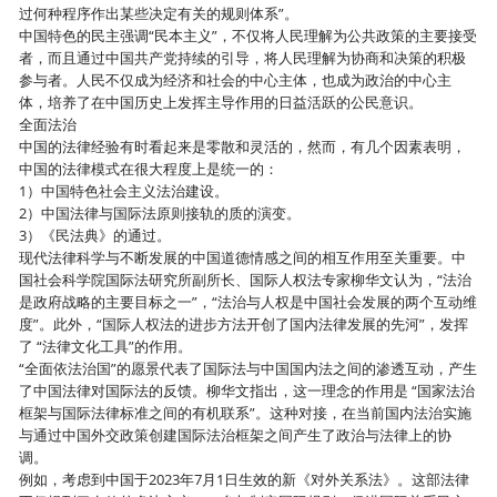
过何种程序作出某些决定有关的规则体系”。
中国特色的民主强调“民本主义”，不仅将人民理解为公共政策的主要接受
者，而且通过中国共产党持续的引导，将人民理解为协商和决策的积极
参与者。人民不仅成为经济和社会的中心主体，也成为政治的中心主
体，培养了在中国历史上发挥主导作用的日益活跃的公民意识。
全面法治
中国的法律经验有时看起来是零散和灵活的，然而，有几个因素表明，
中国的法律模式在很大程度上是统一的：
1）中国特色社会主义法治建设。
2）中国法律与国际法原则接轨的质的演变。
3）《民法典》的通过。
现代法律科学与不断发展的中国道德情感之间的相互作用至关重要。中
国社会科学院国际法研究所副所长、国际人权法专家柳华文认为，“法治
是政府战略的主要目标之一”，“法治与人权是中国社会发展的两个互动维
度”。此外，“国际人权法的进步方法开创了国内法律发展的先河”，发挥
了 “法律文化工具”的作用。
“全面依法治国”的愿景代表了国际法与中国国内法之间的渗透互动，产生
了中国法律对国际法的反馈。柳华文指出，这一理念的作用是 “国家法治
框架与国际法律标准之间的有机联系”。这种对接，在当前国内法治实施
与通过中国外交政策创建国际法治框架之间产生了政治与法律上的协
调。
例如，考虑到中国于2023年7月1日生效的新《对外关系法》。这部法律