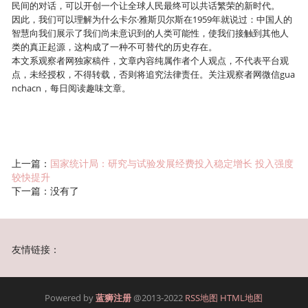
民间的对话，可以开创一个让全球人民最终可以共话繁荣的新时代。
因此，我们可以理解为什么卡尔·雅斯贝尔斯在1959年就说过：中国人的
智慧向我们展示了我们尚未意识到的人类可能性，使我们接触到其他人
类的真正起源，这构成了一种不可替代的历史存在。
本文系观察者网独家稿件，文章内容纯属作者个人观点，不代表平台观
点，未经授权，不得转载，否则将追究法律责任。关注观察者网微信gua
nchacn，每日阅读趣味文章。
上一篇：
国家统计局：研究与试验发展经费投入稳定增长 投入强度
较快提升
下一篇：没有了
友情链接：
Powered by
蓝狮注册
@2013-2022
RSS地图
HTML地图