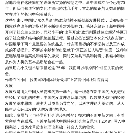
深地浸润在这段简短的语录所宣扬的智慧之中。新中国成立至今已有75
年，但我们知道它的文化渊源已跨越几千年，古老的知识与无数新的探
索在时间的长河中完美融合。
这些年来，中国以“永久革命”的政治精神不断创新发展模式，以积极参与
国际秩序改革的进取精神不断提升对外影响力。毛泽东缔造了新中国并
开创了社会主义道路，而邓小平的“改革开放”政策则通过建立经济特区开
始了社会经济结构的系统创新进程。通过这些资源资本化的“试点实验”，
中国展示了两个最重要的传统品质：对实现目标的不懈坚持以及工作成
效的不断提升。不懈的奉献和付出造就了“真正的任人唯贤”制度，这种制
度继续引导着高效和科学的愿景，同时又兼具审美和诗意，将精神和物
质作为人类的基本品质结合在一起。
如果用几个关键术语来描述这 75 年，我们可以考虑四个相互关联的概
念。
作者在“中国—拉美国家国际法治论坛”上发言中国社科院官网
发展
发展权是满足中国人民需求的第一基石。这一理念在新中国的历史进程
中经历了深刻的转变：中国的发展理念从单纯的、以数量为特征的经济
发展的基本思路，演变为以质量为导向的、以科学理论为基础的、从人
民生活实际出发的“人的发展”的理念。
因此，发展与（与科学和社会进步相关的）技术的不断更新之间，有着
紧密的内在联系。习近平新时代中国特色社会主义思想于2018年写入中
国宪法，成为改革质变的理论基础，符合人民的需求。