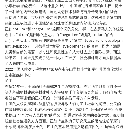
中国的发展是包容性的，根植于通过全面可持续的“新常态”来建设“和谐
小康社会”的必要性。从这个意义上讲，中国通过寻求国家自主权，提出
了一种新的内部发展范式：通过先进技术创新与自身传统原则的融合，
它促进了国家、市场和社会之间关系新形式的形成。这种对自身发展的
决策自主权促进了中国经济的快速增长和随后内部模式的演变。
正如 “otium ”和 “negotium ”这两个词的分化一样，在古罗马人的传统观
念中，“otium”是闲暇的意思，而 “negotium ”则是对 “otium”的否
定）。事实上，在所有印欧语系语言中，“发展”（desarrollo, devélopm
ént, sviluppo）一词都是对 “发展”（velopment）的否定，即为了满足
人类和自然的需要，以专注和反思性的方式对过去进行推陈出新。而这
些年来，中国正是实现了这一目标：在经济、社会和环境方面大幅提高
了人民的生活质量。
2022年国庆前夕，毛主席的家乡湖南韶山学校小学部举行升国旗仪式韶
山市融媒体中心
民主
在这75年中，中国的社会基础发生了深刻变化。在经历了以制度性不平
等为基础的封建或半封建社会为特征的千年帝制历史之后，1949年标志
着社会平等进程的正式开始，并朝着实质平等的方向发展。
中国的人权发展和法律意识的演变导致人们对民主社会的渴望，公民的
声音越来越多地出现在机构和国家生活中。2021 年《中国的民主》白皮
书提出了“全过程人民民主”的理念，即通过协商民主的决策方式，激发和
规范社会生活的方方面面。正如毕生致力于研究民主的著名法哲学家诺
韦尔托·博比奥所指出的，民主的基本通用定义是程序性的：“与谁有权通